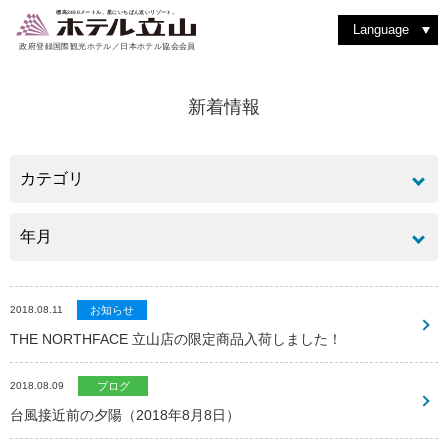
室堂を散策する
動植物を見つける
洋食堂 つるぎ
絶景を見る
バックカントリーを楽しむ
室堂ターミナルを楽しむ
洋室スイート
和食堂 たてやま
ショッピング
撮影を楽しむ
立山駅・黒部平
アルペンルートを楽しむ
紅葉を楽しむ
和洋室スイート
レストラン & フード
四季の魅力
よくある質問
登山に挑戦
雨の日はゆったり過ごす
ティーラウンジ りんどう
その他施設・サービス
標高2450メートル、星にいちばん近いリゾート。
Language
政府登録国際観光ホテル／日本ホテル協会会員
新着情報
2018.08.11
お知らせ
THE NORTHFACE 立山店の限定商品入荷しました！
2018.08.09
ブログ
台風接近前の夕陽（2018年8月8日）