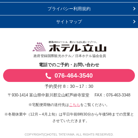
プライバシー利用規約
サイトマップ
標高2450メートル、星にいちばん近いリゾート。
政府登録国際観光ホテル／日本ホテル協会会員
電話でのご予約・お問い合わせ
076-464-3540
予約受付 8：30～17：30
〒930-1414 富山県中新川郡立山町芦峅寺室堂
FAX：076-463-3348
※宅配便荷物の送付先は
をご覧ください。
こちら
※冬期休業中（12月～4月上旬）は平日午前8時30分から午後5時までの営業と
させていただきます。
COPYRIGHT(C)HOTEL TATEYAMA. ALL RIGHTS RESERVED.