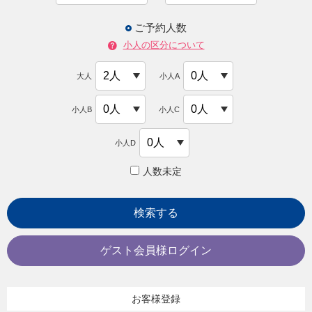
ご予約人数
小人の区分について
大人
小人A
小人B
小人C
小人D
人数未定
検索する
ゲスト会員様ログイン
お客様登録