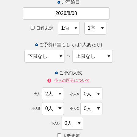
ご宿泊日
日程未定
ご予算(1室もしくは1人あたり)
〜
ご予約人数
小人の区分について
大人
小人A
小人B
小人C
小人D
人数未定