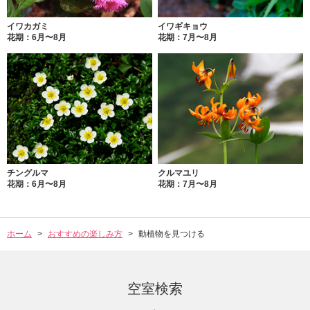
イワカガミ
イワギキョウ
花期：6月〜8月
花期：7月〜8月
チングルマ
クルマユリ
花期：6月〜8月
花期：7月〜8月
ホーム
おすすめの楽しみ方
動植物を見つける
空室検索