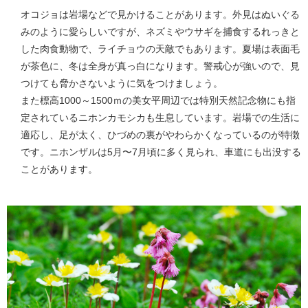
オコジョは岩場などで見かけることがあります。外見はぬいぐる
みのように愛らしいですが、ネズミやウサギを捕食するれっきと
した肉食動物で、ライチョウの天敵でもあります。夏場は表面毛
が茶色に、冬は全身が真っ白になります。警戒心が強いので、見
つけても脅かさないように気をつけましょう。
また標高1000～1500ｍの美女平周辺では特別天然記念物にも指
定されているニホンカモシカも生息しています。岩場での生活に
適応し、足が太く、ひづめの裏がやわらかくなっているのが特徴
です。ニホンザルは5月〜7月頃に多く見られ、車道にも出没する
ことがあります。