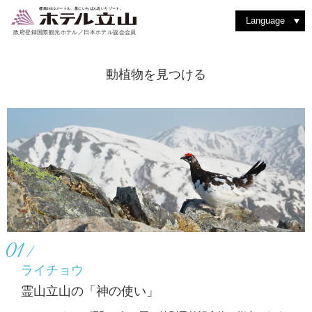
室堂を散策する
動植物を見つける
洋食堂 つるぎ
絶景を見る
バックカントリーを楽しむ
室堂ターミナルを楽しむ
洋室スイート
和食堂 たてやま
ショッピング
撮影を楽しむ
立山駅・黒部平
アルペンルートを楽しむ
紅葉を楽しむ
和洋室スイート
レストラン & フード
四季の魅力
よくある質問
登山に挑戦
雨の日はゆったり過ごす
ティーラウンジ りんどう
その他施設・サービス
標高2450メートル、星にいちばん近いリゾート。
Language
政府登録国際観光ホテル／日本ホテル協会会員
動植物を見つける
01
ライチョウ
霊山立山の「神の使い」