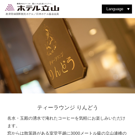
室堂を散策する
動植物を見つける
洋食堂 つるぎ
絶景を見る
バックカントリーを楽しむ
室堂ターミナルを楽しむ
洋室スイート
和食堂 たてやま
ショッピング
撮影を楽しむ
立山駅・黒部平
アルペンルートを楽しむ
紅葉を楽しむ
和洋室スイート
レストラン & フード
四季の魅力
よくある質問
登山に挑戦
雨の日はゆったり過ごす
ティーラウンジ りんどう
その他施設・サービス
標高2450メートル、星にいちばん近いリゾート。
Language
政府登録国際観光ホテル／日本ホテル協会会員
ティーラウンジ りんどう
名水・玉殿の湧水で淹れたコーヒーを気軽にお楽しみいただけ
ます。
窓からは散策路がある室堂平越に3000メートル級の立山連峰の