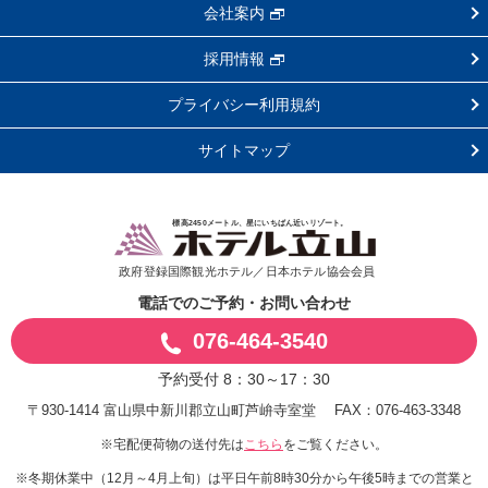
会社案内
採用情報
プライバシー利用規約
サイトマップ
標高2450メートル、星にいちばん近いリゾート。
政府登録国際観光ホテル／日本ホテル協会会員
電話でのご予約・お問い合わせ
076-464-3540
予約受付 8：30～17：30
〒930-1414 富山県中新川郡立山町芦峅寺室堂
FAX：076-463-3348
※宅配便荷物の送付先は
をご覧ください。
こちら
※冬期休業中（12月～4月上旬）は平日午前8時30分から午後5時までの営業と