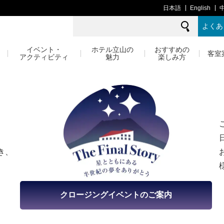
日本語
English
よくあ
イベント・
ホテル立山の
おすすめの
客室
アクティビティ
魅力
楽しみ方
。
き、
クロージングイベントのご案内