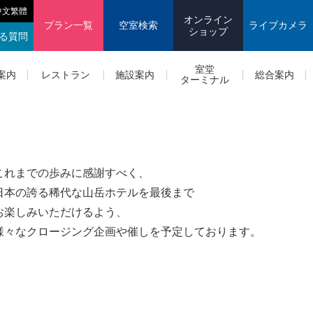
中文繁體
オンライン
プラン一覧
空室検索
ライブカメラ
ショップ
る質問
室堂
案内
レストラン
施設案内
総合案内
ターミナル
これまでの歩みに感謝すべく、
日本の誇る稀代な山岳ホテルを最後まで
お楽しみいただけるよう、
様々なクロージング企画や催しを予定しております。