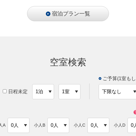
宿泊プラン一覧
空室検索
ご予算(1室もし
日程未定
人A
小人B
小人C
小人D