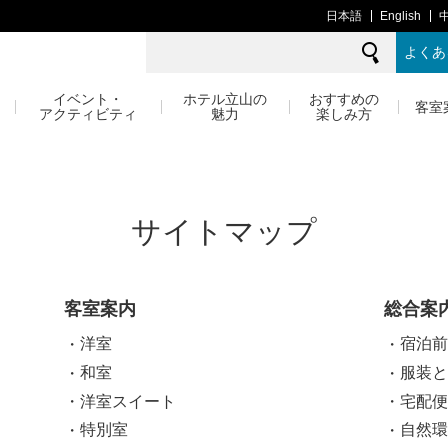
日本語
English
よくあ
イベント・
ホテル立山の
おすすめの
客室
アクティビティ
魅力
楽しみ方
サイトマップ
客室案内
総合案
洋室
宿泊前
和室
服装と
洋室スイート
宅配便
特別室
自然環