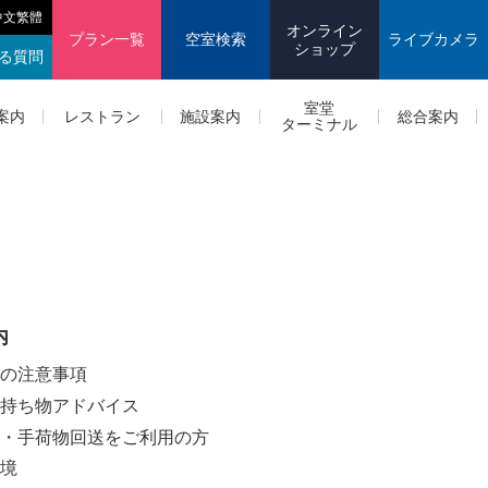
中文繁體
オンライン
プラン一覧
空室検索
ライブカメラ
ショップ
る質問
室堂
案内
レストラン
施設案内
総合案内
ターミナル
内
の注意事項
持ち物アドバイス
・手荷物回送をご利用の方
境