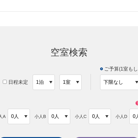
空室検索
ご予算(1室もし
日程未定
人A
小人B
小人C
小人D