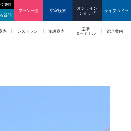
中文繁體
オンライン
プラン一覧
空室検索
ライブカメラ
ショップ
る質問
室堂
案内
レストラン
施設案内
総合案内
ターミナル