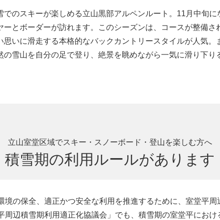
雪でのスキーが楽しめる立山黒部アルペンルート。11月中旬に
ヤーとボーダーが訪れます。このシーズンは、コースが整備さ
い思いに滑走する本格的なバックカントリースタイルが人気。
然の雪山を自分の足で登り、絶景を眺めながら一気に滑り下り
立山室堂区域でスキー・スノーボード・登山を楽しむ方へ
積雪期の利用ルールがあります
環境の保全、適正かつ安全な利用を推進するために、室堂平周
平周辺積雪期利用適正化協議会」でも、積雪期の室堂平におけ