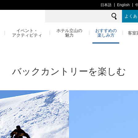
日本語
English
よくあ
イベント・
ホテル立山の
おすすめの
客室
アクティビティ
魅力
楽しみ方
バックカントリーを楽しむ