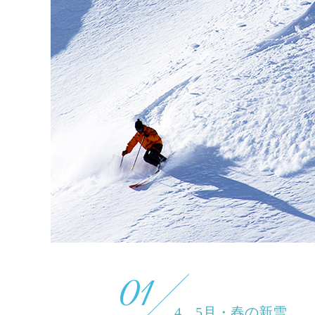
01
4、5月・春の新雪