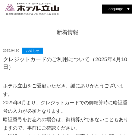
室堂を散策する
動植物を見つける
洋食堂 つるぎ
絶景を見る
バックカントリーを楽しむ
室堂ターミナルを楽しむ
洋室スイート
和食堂 たてやま
ショッピング
撮影を楽しむ
立山駅・黒部平
アルペンルートを楽しむ
紅葉を楽しむ
和洋室スイート
レストラン & フード
四季の魅力
よくある質問
登山に挑戦
雨の日はゆったり過ごす
ティーラウンジ りんどう
その他施設・サービス
標高2450メートル、星にいちばん近いリゾート。
Language
政府登録国際観光ホテル／日本ホテル協会会員
新着情報
2025.04.10
お知らせ
クレジットカードのご利用について（2025年4月10
日）
ホテル立山をご愛顧いただき、誠にありがとうございま
す。
2025年4月より、クレジットカードでの御精算時に暗証番
号の入力が必須となります。
暗証番号をお忘れの場合は、御精算ができないこともあり
ますので、事前にご確認ください。