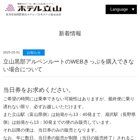
室堂を散策する
動植物を見つける
洋食堂 つるぎ
絶景を見る
バックカントリーを楽しむ
室堂ターミナルを楽しむ
洋室スイート
和食堂 たてやま
ショッピング
撮影を楽しむ
立山駅・黒部平
アルペンルートを楽しむ
紅葉を楽しむ
和洋室スイート
レストラン & フード
四季の魅力
よくある質問
登山に挑戦
雨の日はゆったり過ごす
ティーラウンジ りんどう
その他施設・サービス
標高2450メートル、星にいちばん近いリゾート。
Language
政府登録国際観光ホテル／日本ホテル協会会員
新着情報
2025.05.01
お知らせ
立山黒部アルペンルートのWEBきっぷを購入できな
い場合について
当日券をお求めください。
ご希望の時間には乗車できない可能性はありますが、最終便に乗り
遅れない限り、必ずお越しいただけます。
また立山駅（富山県側）は始発から13：40発まで、扇沢駅（長野県
側）は始発から13：30発までの便のみ販売しています。
それ以降の便は、当日券のみの販売となります。
なお、年に数日、当日券の販売が制限（当日の販売終了）されるこ