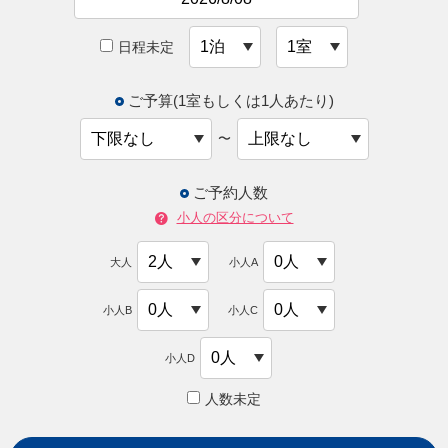
日程未定
ご予算(1室もしくは1人あたり)
〜
ご予約人数
小人の区分について
大人
小人A
小人B
小人C
小人D
人数未定