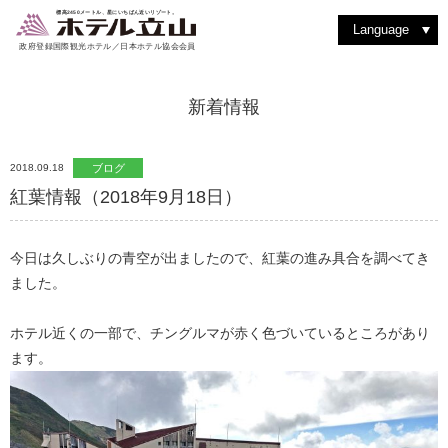
室堂を散策する
動植物を見つける
洋食堂 つるぎ
絶景を見る
バックカントリーを楽しむ
室堂ターミナルを楽しむ
洋室スイート
和食堂 たてやま
ショッピング
撮影を楽しむ
立山駅・黒部平
アルペンルートを楽しむ
紅葉を楽しむ
和洋室スイート
レストラン & フード
四季の魅力
よくある質問
登山に挑戦
雨の日はゆったり過ごす
ティーラウンジ りんどう
その他施設・サービス
標高2450メートル、星にいちばん近いリゾート。
Language
政府登録国際観光ホテル／日本ホテル協会会員
新着情報
2018.09.18
ブログ
紅葉情報（2018年9月18日）
今日は久しぶりの青空が出ましたので、紅葉の進み具合を調べてき
ました。
ホテル近くの一部で、チングルマが赤く色づいているところがあり
ます。