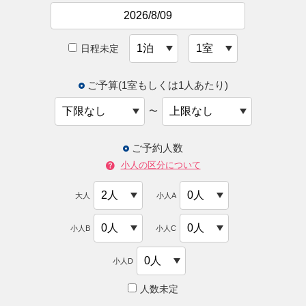
日程未定
ご予算(1室もしくは1人あたり)
〜
ご予約人数
小人の区分について
大人
小人A
小人B
小人C
小人D
人数未定