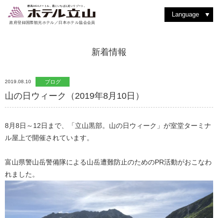
室堂を散策する
動植物を見つける
洋食堂 つるぎ
絶景を見る
バックカントリーを楽しむ
室堂ターミナルを楽しむ
洋室スイート
和食堂 たてやま
ショッピング
撮影を楽しむ
立山駅・黒部平
アルペンルートを楽しむ
紅葉を楽しむ
和洋室スイート
レストラン & フード
四季の魅力
よくある質問
登山に挑戦
雨の日はゆったり過ごす
ティーラウンジ りんどう
その他施設・サービス
標高2450メートル、星にいちばん近いリゾート。
Language
政府登録国際観光ホテル／日本ホテル協会会員
新着情報
2019.08.10
ブログ
山の日ウィーク（2019年8月10日）
8月8日～12日まで、「立山黒部。山の日ウィーク」が室堂ターミナ
ル屋上で開催されています。
富山県警山岳警備隊による山岳遭難防止のためのPR活動がおこなわ
れました。