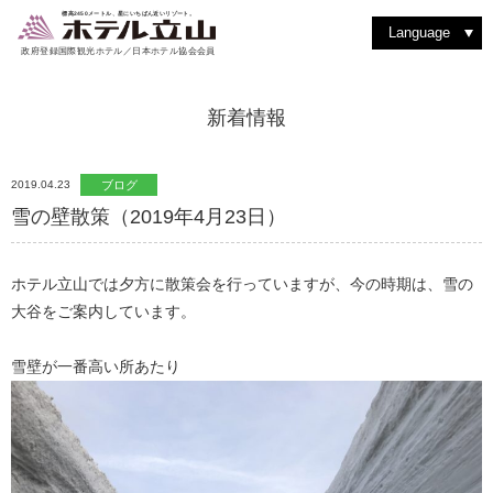
室堂を散策する
動植物を見つける
洋食堂 つるぎ
絶景を見る
バックカントリーを楽しむ
室堂ターミナルを楽しむ
洋室スイート
和食堂 たてやま
ショッピング
撮影を楽しむ
立山駅・黒部平
アルペンルートを楽しむ
紅葉を楽しむ
和洋室スイート
レストラン & フード
四季の魅力
よくある質問
登山に挑戦
雨の日はゆったり過ごす
ティーラウンジ りんどう
その他施設・サービス
標高2450メートル、星にいちばん近いリゾート。
Language
政府登録国際観光ホテル／日本ホテル協会会員
新着情報
2019.04.23
ブログ
雪の壁散策（2019年4月23日）
ホテル立山では夕方に散策会を行っていますが、今の時期は、雪の
大谷をご案内しています。
雪壁が一番高い所あたり