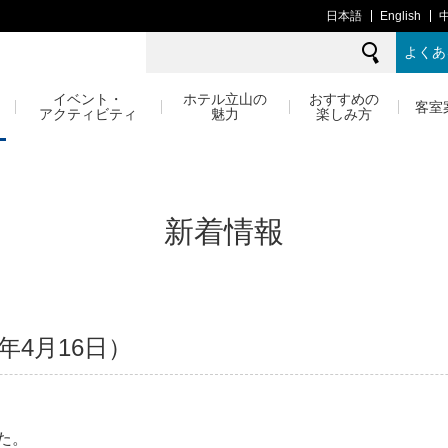
日本語
English
よくあ
イベント・
ホテル立山の
おすすめの
客室
アクティビティ
魅力
楽しみ方
新着情報
年4月16日）
た。