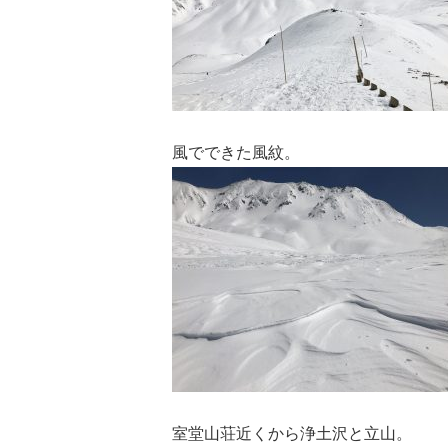
風でできた風紋。
室堂山荘近くから浄土沢と立山。