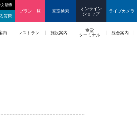
中文繁體
オンライン
プラン一覧
空室検索
ライブカメラ
ショップ
る質問
室堂
案内
レストラン
施設案内
総合案内
ターミナル