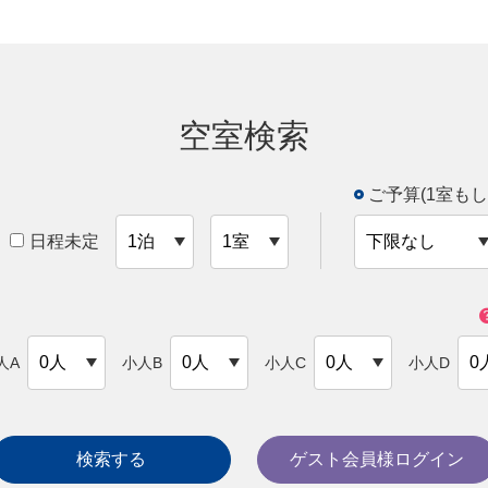
空室検索
ご予算(1室もし
日程未定
人A
小人B
小人C
小人D
検索する
ゲスト会員様ログイン