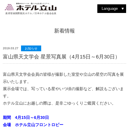
室堂を散策する
動植物を見つける
洋食堂 つるぎ
絶景を見る
バックカントリーを楽しむ
室堂ターミナルを楽しむ
洋室スイート
和食堂 たてやま
ショッピング
撮影を楽しむ
立山駅・黒部平
アルペンルートを楽しむ
紅葉を楽しむ
和洋室スイート
レストラン & フード
四季の魅力
よくある質問
登山に挑戦
雨の日はゆったり過ごす
ティーラウンジ りんどう
その他施設・サービス
標高2450メートル、星にいちばん近いリゾート。
Language
政府登録国際観光ホテル／日本ホテル協会会員
新着情報
2019.03.27
お知らせ
富山県天文学会 星景写真展（4月15日～6月30日）
富山県天文学会会員の皆様が撮影した室堂や立山の星空の写真を展
示いたします。
展示会場では、写っている星やいつ頃の撮影など、解説もございま
す。
ホテル立山にお越しの際は、是非ごゆっくりご鑑賞ください。
期間 4月15日～6月30日
会場 ホテル立山フロントロビー