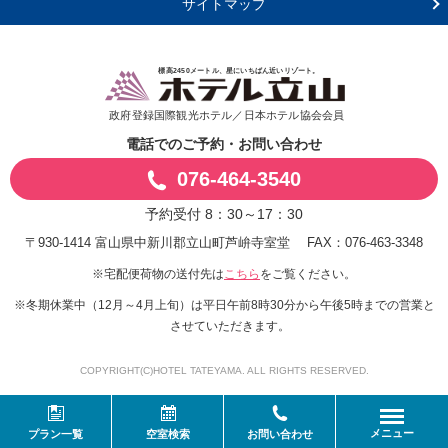
サイトマップ
標高2450メートル、星にいちばん近いリゾート。
政府登録国際観光ホテル／日本ホテル協会会員
電話でのご予約・お問い合わせ
076-464-3540
予約受付 8：30～17：30
〒930-1414 富山県中新川郡立山町芦峅寺室堂
FAX：076-463-3348
※宅配便荷物の送付先は
をご覧ください。
こちら
※冬期休業中（12月～4月上旬）は平日午前8時30分から午後5時までの営業と
させていただきます。
COPYRIGHT(C)HOTEL TATEYAMA. ALL RIGHTS RESERVED.
メニュー
プラン一覧
空室検索
お問い合わせ