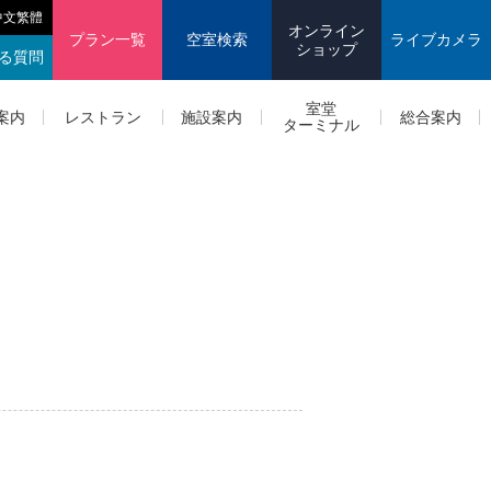
中文繁體
オンライン
プラン一覧
空室検索
ライブカメラ
ショップ
る質問
室堂
案内
レストラン
施設案内
総合案内
ターミナル