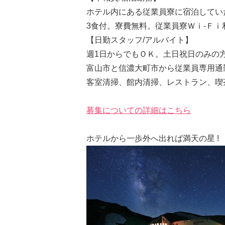
ホテル内にある従業員寮に宿泊してい
3食付。寮費無料。従業員寮Ｗｉ‐Ｆｉ
【日勤スタッフ/アルバイト】
週1日からでもＯＫ。土日祝日のみの
富山市と信濃大町市から従業員専用通
客室清掃、館内清掃、レストラン、喫
募集についての詳細はこちら
ホテルから一歩外へ出れば満天の星 !