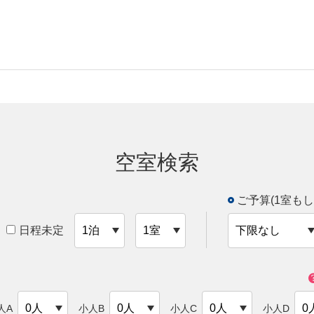
空室検索
ご予算(1室もし
日程未定
人A
小人B
小人C
小人D