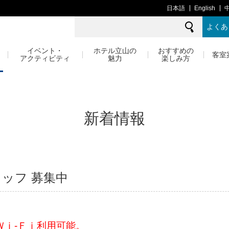
日本語
English
よくあ
イベント・
ホテル立山の
おすすめの
客室
アクティビティ
魅力
楽しみ方
新着情報
タッフ 募集中
Ｗｉ‐Ｆｉ利用可能。