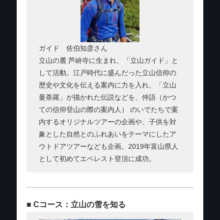
ガイド 佐伯知彦さん
立山の麓 芦峅寺に生まれ、「立山ガイド」と
して活動。江戸時代に盛んだった立山信仰の
歴史や文化を伝える案内に力を入れ、「立山
曼荼羅」が描かれた伝説などを、仲語（かつ
ての信仰登山の際の案内人） のいでたちで案
内するオリジナルツアーの企画や、子供を対
象とした自然とのふれあいをテーマにしたア
ウトドアツアーなども企画。2019年富山県人
として初めてエベレスト登頂に成功。
■ Cコース：立山の雪を知る