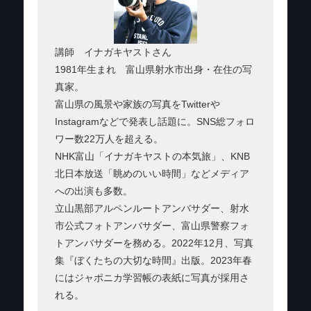
講師 イナガキヤストさん
1981年生まれ 富山県射水市出身・在住の写
真家。
富山県の風景や家族の写真をTwitterや
Instagramなどで発表し話題に。SNS総フォロ
ワー数22万人を超える。
NHK富山「イナガキヤストの本気旅」、KNB
北日本放送「眺めのいい時間」などメディア
への出演も多数。
立山黒部アルペンルートアンバサダー、射水
市公式フォトアンバサダー、富山県警察フォ
トアンバサダーを務める。2022年12月、写真
集『ぼくたちの大切な時間』出版。2023年春
にはジャポニカ学習帳の表紙に写真が採用さ
れる。