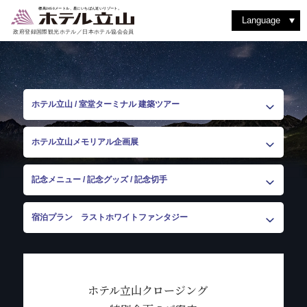
室堂を散策する
動植物を見つける
洋食堂 つるぎ
絶景を見る
バックカントリーを楽しむ
室堂ターミナルを楽しむ
洋室スイート
和食堂 たてやま
ショッピング
撮影を楽しむ
立山駅・黒部平
アルペンルートを楽しむ
紅葉を楽しむ
和洋室スイート
レストラン & フード
四季の魅力
よくある質問
登山に挑戦
雨の日はゆったり過ごす
ティーラウンジ りんどう
その他施設・サービス
標高2450メートル、星にいちばん近いリゾート。
Language
政府登録国際観光ホテル／日本ホテル協会会員
ホテル立山 / 室堂ターミナル 建築ツアー
ホテル立山メモリアル企画展
記念メニュー / 記念グッズ / 記念切手
宿泊プラン ラストホワイトファンタジー
ホテル立山クロージング