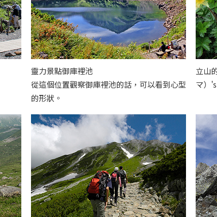
靈力景點御庫裡池
立山
從這個位置觀察御庫裡池的話，可以看到心型
マ）'s 
的形狀。