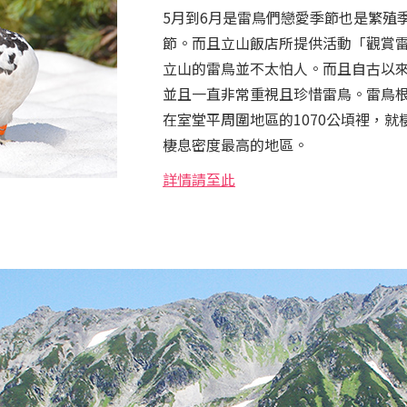
5月到6月是雷鳥們戀愛季節也是繁殖
節。而且立山飯店所提供活動「觀賞雷
立山的雷鳥並不太怕人。而且自古以
並且一直非常重視且珍惜雷鳥。雷鳥根
在室堂平周圍地區的1070公頃裡，就棲
棲息密度最高的地區。
詳情請至此