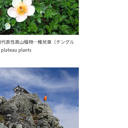
的代表性高山植物─稚兒車（チングル
plateau plants