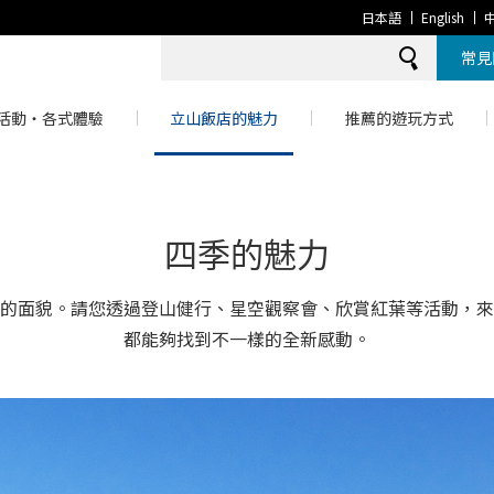
日本語
English
常見
活動・各式體驗
立山飯店的魅力
推薦的遊玩方式
四季的魅力
的面貌。請您透過登山健行、星空觀察會、欣賞紅葉等活動，來
都能夠找到不一樣的全新感動。