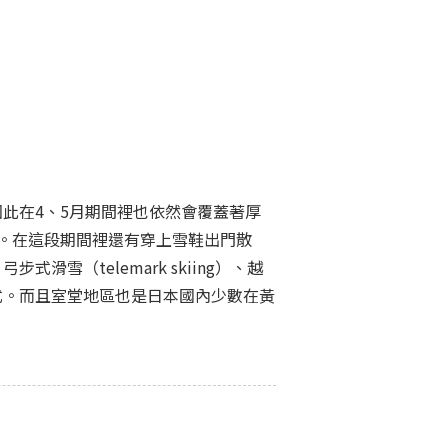
此在4、5月期間裡也依然會覆蓋著厚
。在這段期間裡還有穿上雪鞋出門散
滑雪（telemark skiing）、越
式。而且室堂地區也是日本國內少數在黃