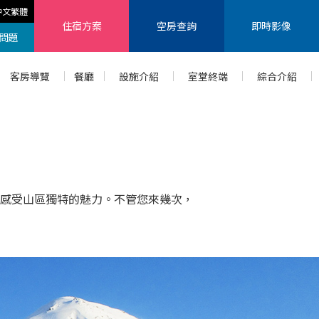
中文繁體
住宿方案
空房查詢
即時影像
問題
客房導覽
餐廳
設施介紹
室堂終端
綜合介紹
感受山區獨特的魅力。不管您來幾次，