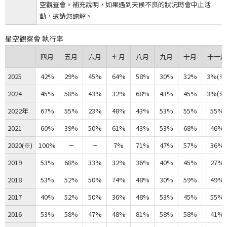
空觀查會。補充說明，如果遇到天候不良的狀況時會中止活
動，還請您諒解。
星空觀察會 執行率
四月
五月
六月
七月
八月
九月
十月
十一月
2025
42%
29%
45%
64%
58%
30%
32%
3%(※
2024
45%
58%
43%
32%
68%
43%
45%
3%(※
2022年
67%
55%
23%
48%
43%
53%
55%
55%
2021
60%
39%
50%
61%
43%
53%
68%
46%
2020(※)
100%
－
－
7%
71%
47%
57%
36%
2019
53%
68%
33%
32%
36%
40%
45%
27%
2018
53%
52%
50%
74%
48%
30%
59%
49%
2017
40%
52%
50%
36%
48%
53%
45%
55%
2016
53%
58%
47%
48%
81%
58%
58%
41%