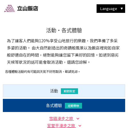
於室堂地區散步
尋找動植物
洋食堂「劍」"Tsurugi"
享受越野活動的魅力
享受室堂終端的服務
西式特級套房
日式食堂「立山」"Tateyama"
享受攝影的樂趣
立山站、黑部平
體驗阿爾卑斯山脈路線
和洋綜合特級套房
餐廳&食物
四季的魅力
挑戰登山活動
悠閒地享受下雨的日子
喫茶店「龍膽」"Rind
其他設施、服務
Language
活動・各式體驗
為了讓客人們能夠120%享受山地旅行的樂趣，我們準備了多采
多姿的活動。 由大自然創造出的奇蹟般風景以及飯店裡宛如自家
般舒適自在的時間，絕對能夠讓您留下美好的回憶。如遇到惡劣
天候等狀況的話可能會取消活動，還請您諒解。
各種體驗活動均有可能因天氣不好而取消，敬請見諒。
活動
期間限定
各式體驗
定期舉辦
雪牆漫步之旅
室堂平漫步之旅