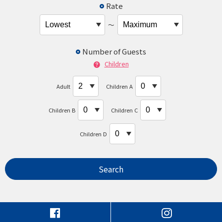
Rate
〜
Number of Guests
Children
Adult
Children A
Children B
Children C
Children D
Search