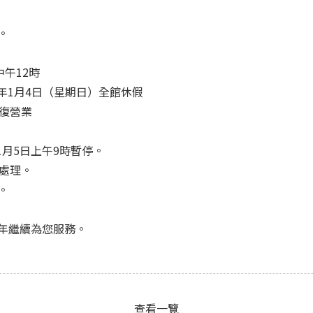
。
中午12時
26年1月4日（星期日）全館休假
恢復營業
年1月5日上午9時暫停。
處理。
。
年繼續為您服務。
查看一覽