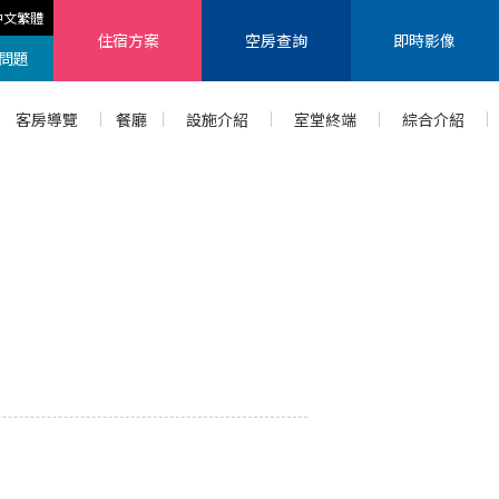
中文繁體
住宿方案
空房查詢
即時影像
問題
客房導覽
餐廳
設施介紹
室堂終端
綜合介紹