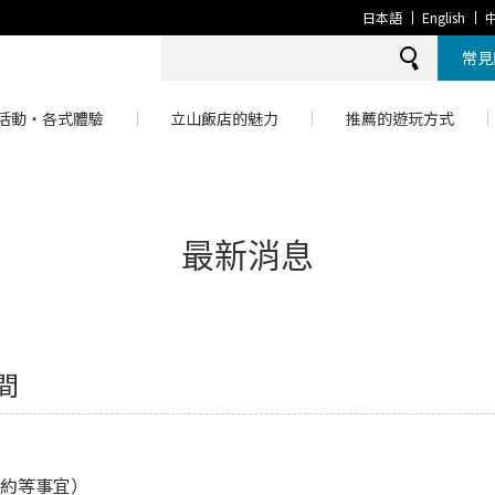
日本語
English
常見
活動・各式體驗
立山飯店的魅力
推薦的遊玩方式
最新消息
間
預約等事宜）