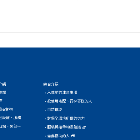
介紹
綜合介紹
終端
入住前的注意事項
物
欲使用宅配、行李寄送的人
廳&食物
自然環境
他設施、服務
對保全環境所做的努力
山站、黑部平
服裝與攜帶物品建議
需要協助的人