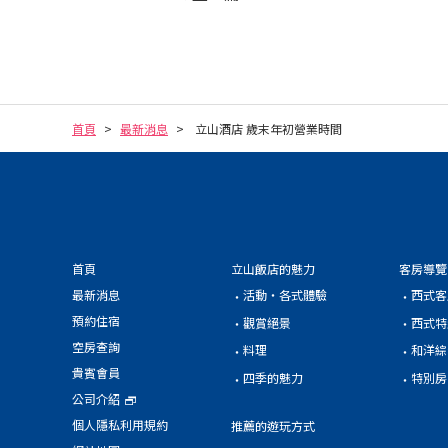
首頁
最新消息
立山酒店 歲末年初營業時間
首頁
立山飯店的魅力
客房導覽
最新消息
活動・各式體驗
西式客
預約住宿
觀賞絕景
西式特
空房查詢
料理
和洋綜
貴賓會員
四季的魅力
特別房
公司介紹
個人隱私利用規約
推薦的遊玩方式