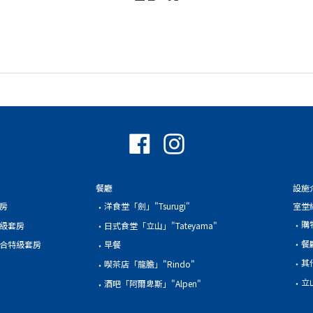
餐廳
設施
房
洋食堂「劍」"Tsurugi"
室堂
購
級套房
日式食堂「立山」"Tateyama"
餐
合特級套房
早餐
其
喫茶店「龍膽」"Rindo"
立
酒吧「阿爾卑斯」"Alpen"